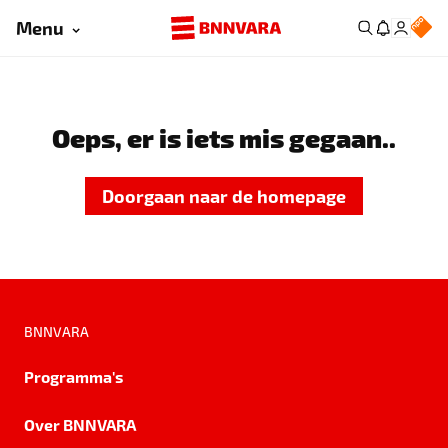
Menu
Oeps, er is iets mis gegaan..
Doorgaan naar de homepage
BNNVARA
Programma's
Over BNNVARA