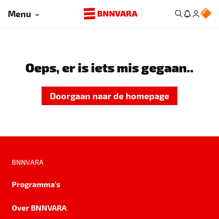
Menu
Oeps, er is iets mis gegaan..
Doorgaan naar de homepage
BNNVARA
Programma's
Over BNNVARA