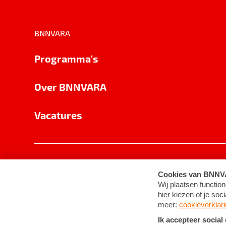
BNNVARA
Programma's
Over BNNVARA
Vacatures
Privacy
Cookie-instellingen
Algemene 