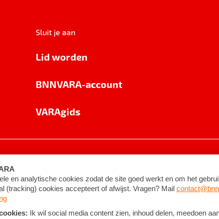
Sluit je aan
Lid worden
BNNVARA-account
VARAgids
voorwaarden
©
2026
BNNVARA