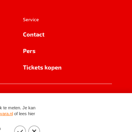
Service
Contact
Pers
Tickets kopen
RSIN 8531 62 402