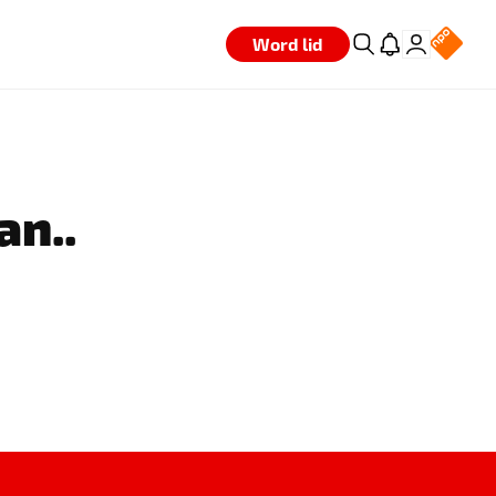
Word lid
an..