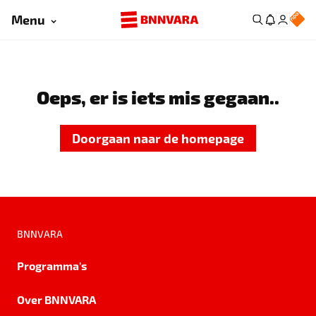
Menu
Oeps, er is iets mis gegaan..
Doorgaan naar de homepage
BNNVARA
Programma's
Over BNNVARA