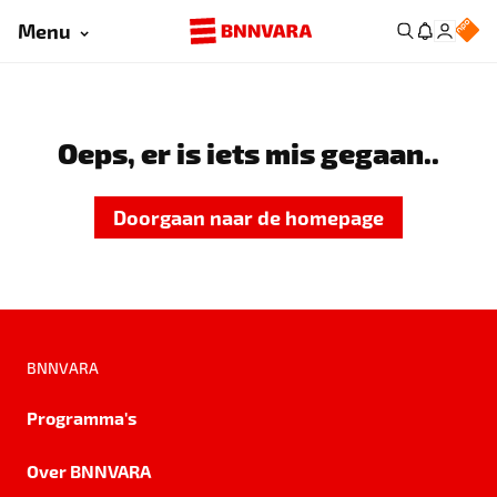
Menu
Oeps, er is iets mis gegaan..
Doorgaan naar de homepage
BNNVARA
Programma's
Over BNNVARA