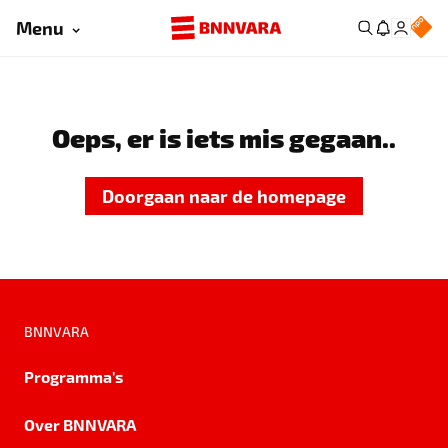
Menu
Oeps, er is iets mis gegaan..
Doorgaan naar de homepage
BNNVARA
Programma's
Over BNNVARA