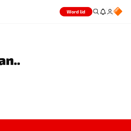
Word lid
an..