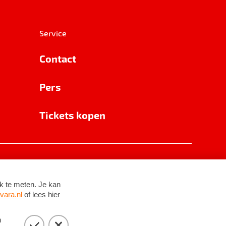
Service
Contact
Pers
Tickets kopen
RSIN 8531 62 402