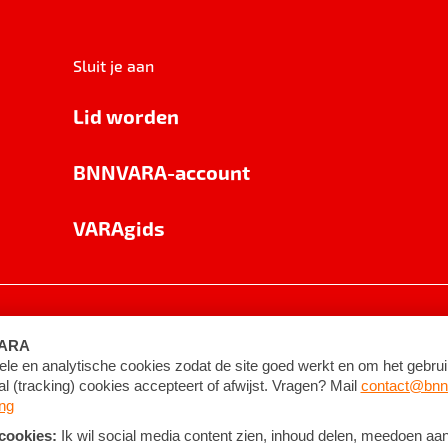
Sluit je aan
Lid worden
BNNVARA-account
VARAgids
voorwaarden
©
2026
BNNVARA