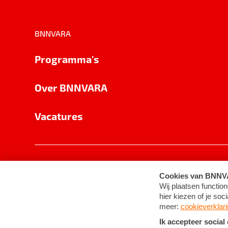
BNNVARA
Programma's
Over BNNVARA
Vacatures
Privacy
Cookie-instellingen
Algemene 