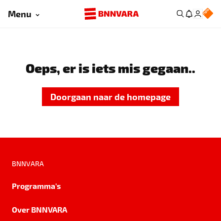
Menu
Oeps, er is iets mis gegaan..
Doorgaan naar de homepage
BNNVARA
Programma's
Over BNNVARA