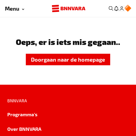
Menu
Oeps, er is iets mis gegaan..
Doorgaan naar de homepage
BNNVARA
Programma's
Over BNNVARA