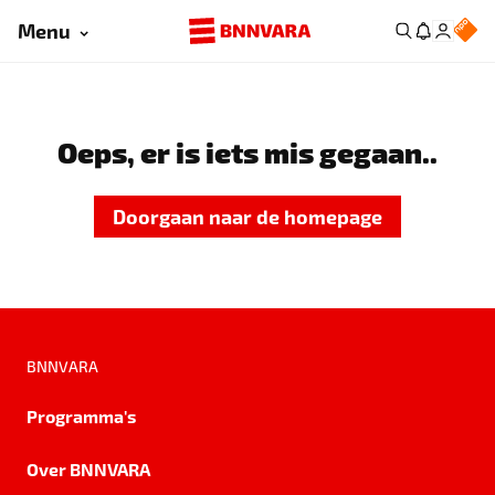
Menu
Oeps, er is iets mis gegaan..
Doorgaan naar de homepage
BNNVARA
Programma's
Over BNNVARA