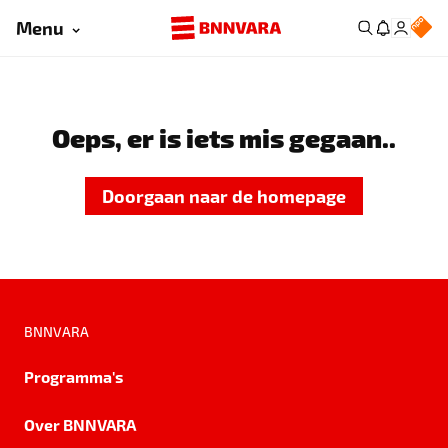
Menu
Oeps, er is iets mis gegaan..
Doorgaan naar de homepage
BNNVARA
Programma's
Over BNNVARA