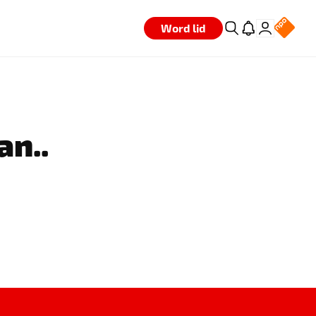
Word lid
an..