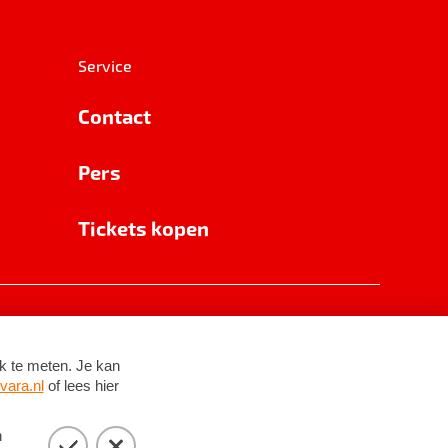
Service
Contact
Pers
Tickets kopen
RSIN 8531 62 402