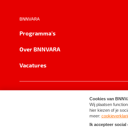
BNNVARA
Programma's
Over BNNVARA
Vacatures
Privacy
Cookie-instellingen
Algemene 