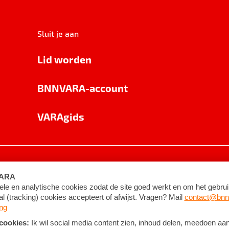
Sluit je aan
Lid worden
BNNVARA-account
VARAgids
voorwaarden
©
2026
BNNVARA