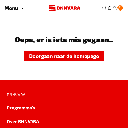
Menu
Oeps, er is iets mis gegaan..
Doorgaan naar de homepage
BNNVARA
Programma's
Over BNNVARA