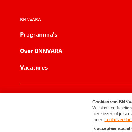
BNNVARA
Programma's
Over BNNVARA
Vacatures
Privacy
Cookie-instellingen
Algemene 