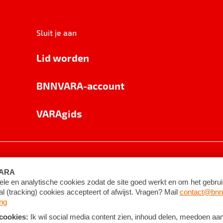
Sluit je aan
Lid worden
BNNVARA-account
VARAgids
voorwaarden
©
2026
BNNVARA