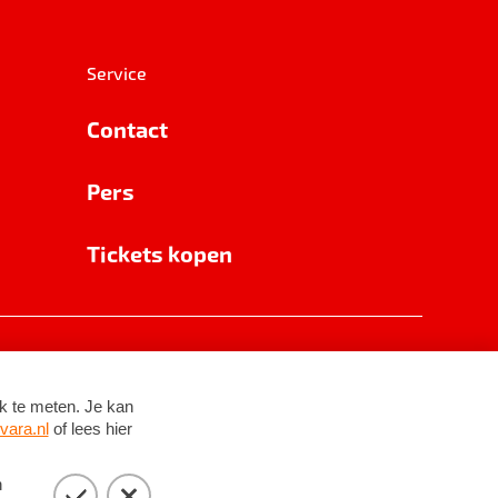
Service
Contact
Pers
Tickets kopen
RSIN 8531 62 402