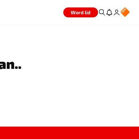
Word lid
an..