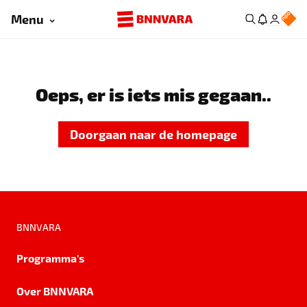
Menu
Oeps, er is iets mis gegaan..
Doorgaan naar de homepage
BNNVARA
Programma's
Over BNNVARA