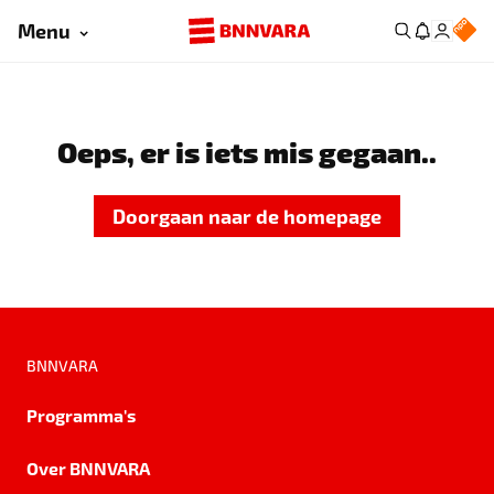
Menu
Oeps, er is iets mis gegaan..
Doorgaan naar de homepage
BNNVARA
Programma's
Over BNNVARA