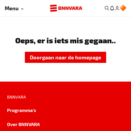
Menu
Oeps, er is iets mis gegaan..
Doorgaan naar de homepage
BNNVARA
Programma's
Over BNNVARA