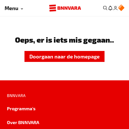
Menu
Oeps, er is iets mis gegaan..
Doorgaan naar de homepage
BNNVARA
Programma's
Over BNNVARA