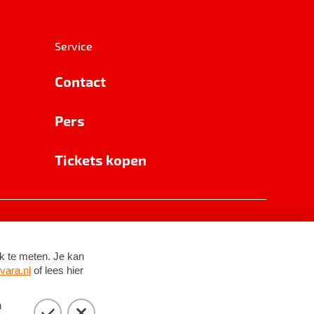
Service
Contact
Pers
Tickets kopen
RSIN 8531 62 402