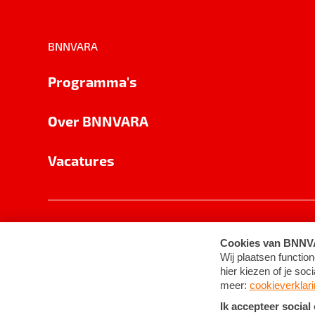
BNNVARA
Programma's
Over BNNVARA
Vacatures
Privacy
Cookie-instellingen
Algemene 