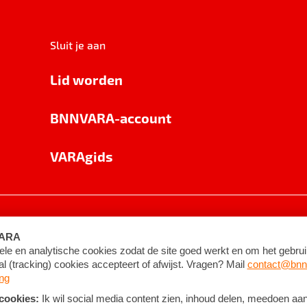
Sluit je aan
Lid worden
BNNVARA-account
VARAgids
voorwaarden
©
2026
BNNVARA