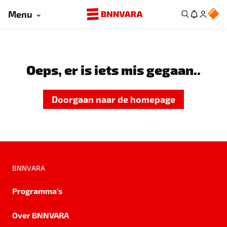
Menu
Oeps, er is iets mis gegaan..
Doorgaan naar de homepage
BNNVARA
Programma's
Over BNNVARA