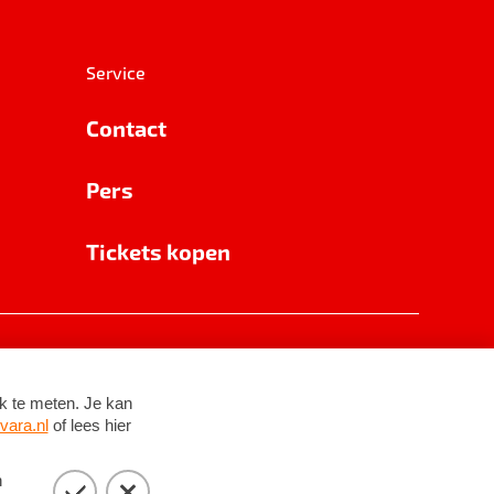
Service
Contact
Pers
Tickets kopen
RSIN 8531 62 402