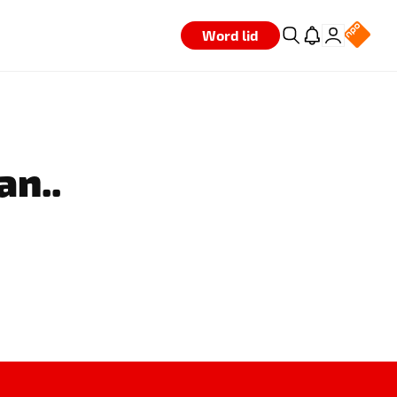
Word lid
an..