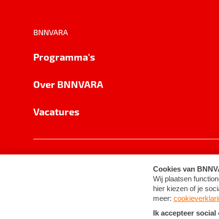
BNNVARA
Programma's
Over BNNVARA
Vacatures
Privacy
Cookie-instellingen
Algemene 