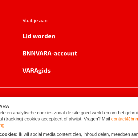
Sluit je aan
Lid worden
BNNVARA-account
VARAgids
voorwaarden
©
2026
BNNVARA