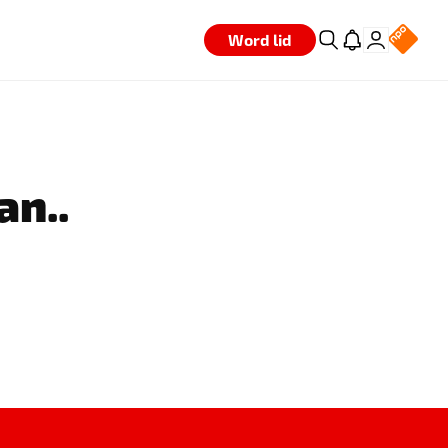
Word lid
an..