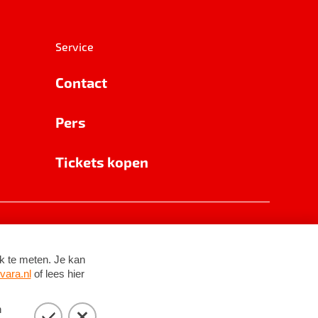
Service
Contact
Pers
Tickets kopen
RSIN 8531 62 402