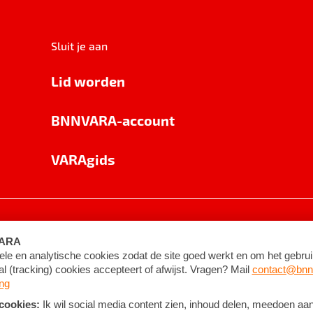
Sluit je aan
Lid worden
BNNVARA-account
VARAgids
voorwaarden
©
2026
BNNVARA