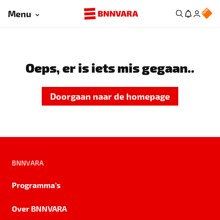
Menu
Oeps, er is iets mis gegaan..
Doorgaan naar de homepage
BNNVARA
Programma's
Over BNNVARA