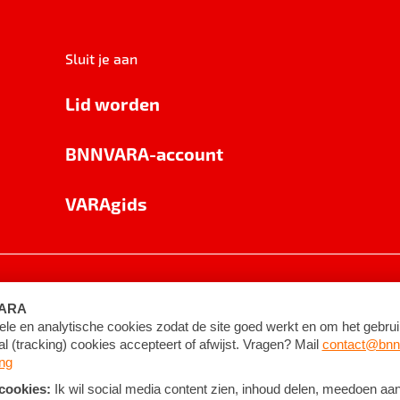
Sluit je aan
Lid worden
BNNVARA-account
VARAgids
voorwaarden
©
2026
BNNVARA