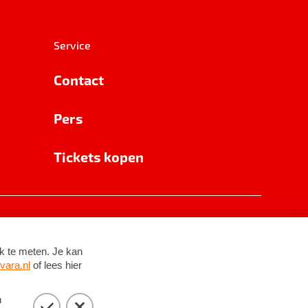
Service
Contact
Pers
Tickets kopen
RSIN 8531 62 402