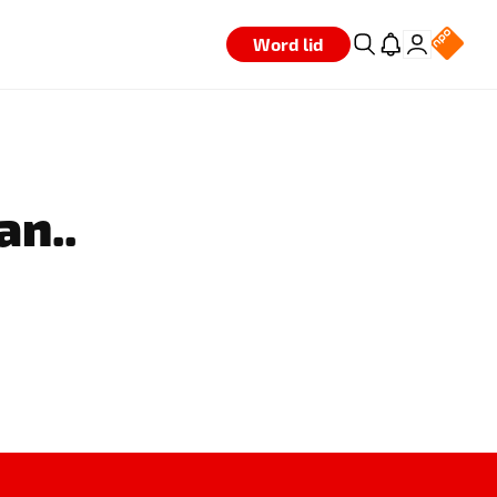
Word lid
an..