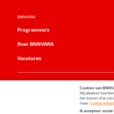
BNNVARA
Programma's
Over BNNVARA
Vacatures
Privacy
Cookie-instellingen
Algemene 