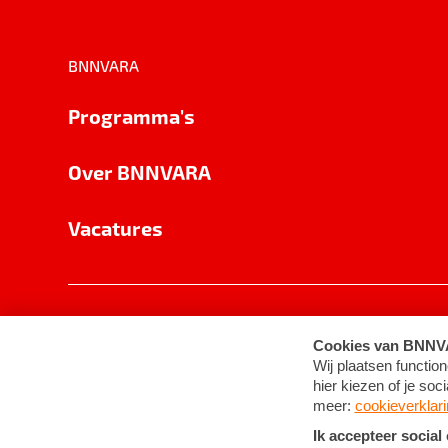
BNNVARA
Programma's
Over BNNVARA
Vacatures
Privacy
Cookie-instellingen
Algemene 