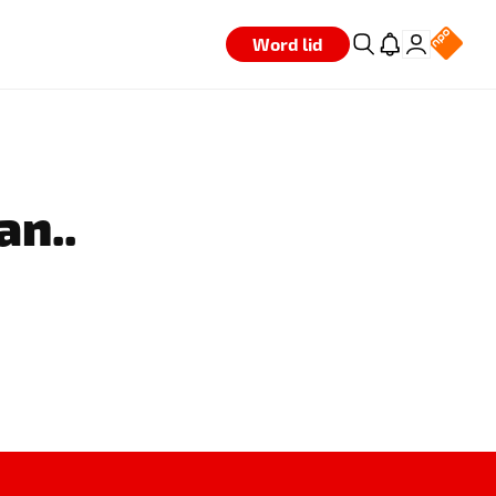
Word lid
an..