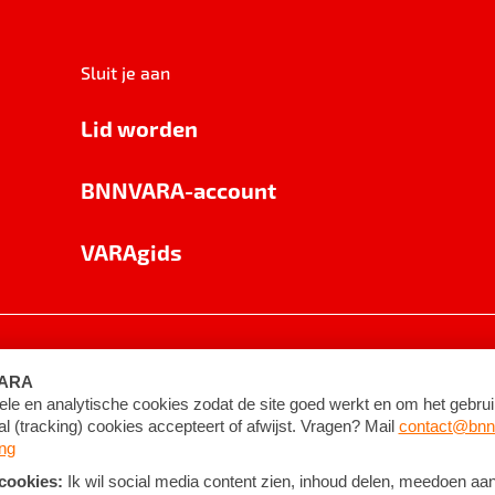
Sluit je aan
Lid worden
BNNVARA-account
VARAgids
voorwaarden
©
2026
BNNVARA