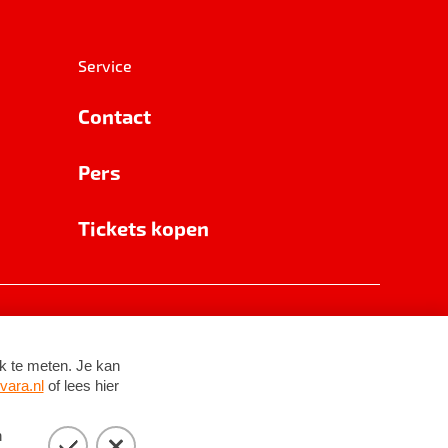
Service
Contact
Pers
Tickets kopen
RSIN 8531 62 402