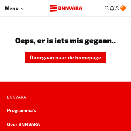
Menu
Oeps, er is iets mis gegaan..
Doorgaan naar de homepage
BNNVARA
Programma's
Over BNNVARA