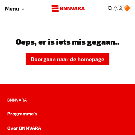
Menu
Oeps, er is iets mis gegaan..
Doorgaan naar de homepage
BNNVARA
Programma's
Over BNNVARA