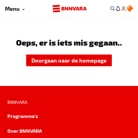
Menu
Oeps, er is iets mis gegaan..
Doorgaan naar de homepage
BNNVARA
Programma's
Over BNNVARA