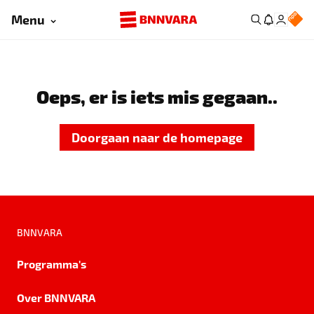
Menu
Oeps, er is iets mis gegaan..
Doorgaan naar de homepage
BNNVARA
Programma's
Over BNNVARA