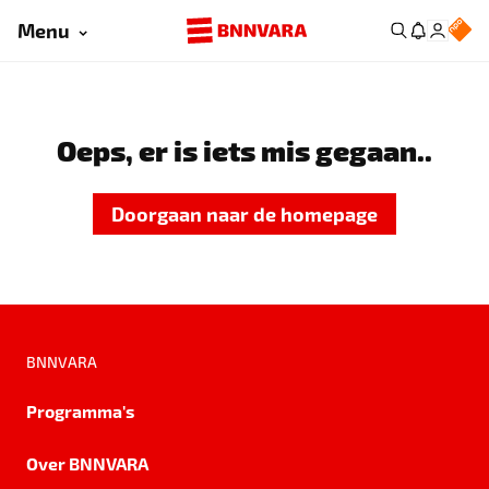
Menu
Oeps, er is iets mis gegaan..
Doorgaan naar de homepage
BNNVARA
Programma's
Over BNNVARA