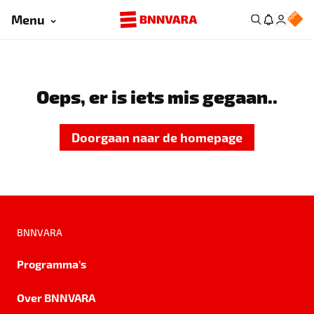
Menu
Oeps, er is iets mis gegaan..
Doorgaan naar de homepage
BNNVARA
Programma's
Over BNNVARA