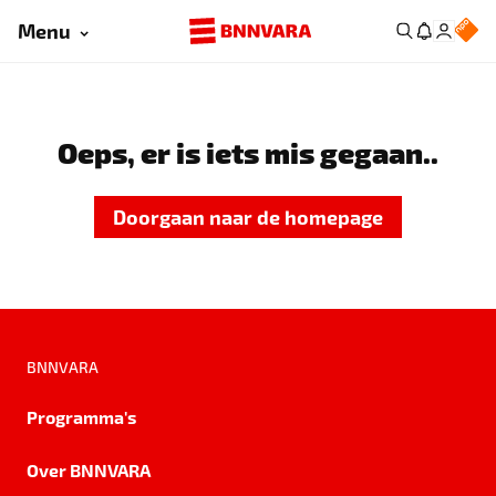
Menu
Oeps, er is iets mis gegaan..
Doorgaan naar de homepage
BNNVARA
Programma's
Over BNNVARA