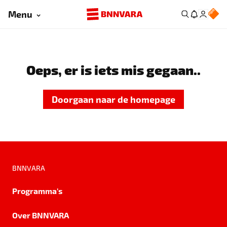
Menu
Oeps, er is iets mis gegaan..
Doorgaan naar de homepage
BNNVARA
Programma's
Over BNNVARA