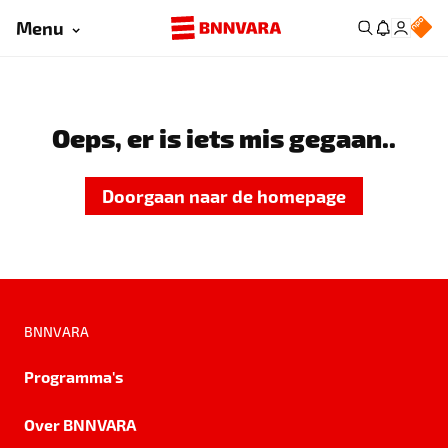
Menu
Oeps, er is iets mis gegaan..
Doorgaan naar de homepage
BNNVARA
Programma's
Over BNNVARA