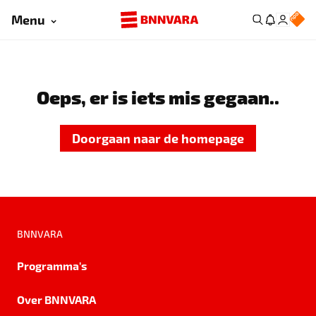
Menu
Oeps, er is iets mis gegaan..
Doorgaan naar de homepage
BNNVARA
Programma's
Over BNNVARA