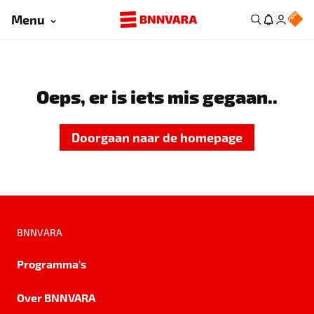
Menu
Oeps, er is iets mis gegaan..
Doorgaan naar de homepage
BNNVARA
Programma's
Over BNNVARA