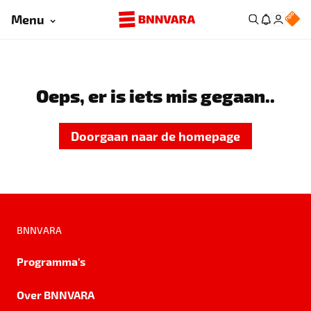
Menu
Oeps, er is iets mis gegaan..
Doorgaan naar de homepage
BNNVARA
Programma's
Over BNNVARA