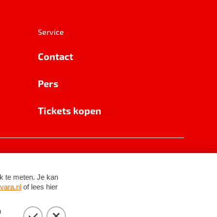
Service
Contact
Pers
Tickets kopen
RSIN 8531 62 402