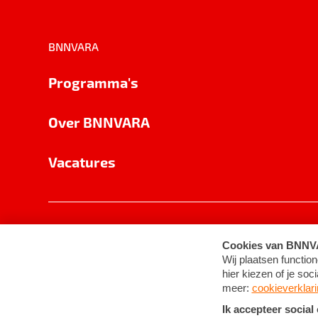
BNNVARA
Programma's
Over BNNVARA
Vacatures
Privacy
Cookie-instellingen
Algemene 