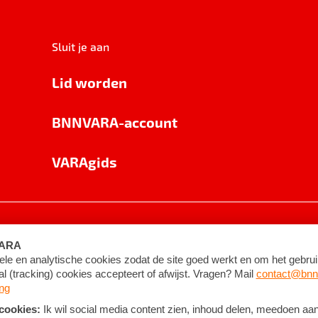
Sluit je aan
Lid worden
BNNVARA-account
VARAgids
voorwaarden
©
2026
BNNVARA