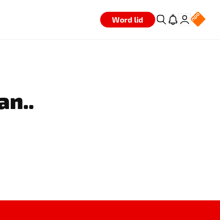
Word lid
an..