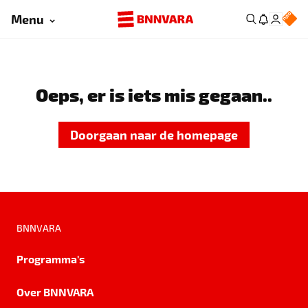
Menu
Oeps, er is iets mis gegaan..
Doorgaan naar de homepage
BNNVARA
Programma's
Over BNNVARA