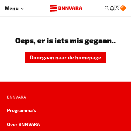
Menu
Oeps, er is iets mis gegaan..
Doorgaan naar de homepage
BNNVARA
Programma's
Over BNNVARA