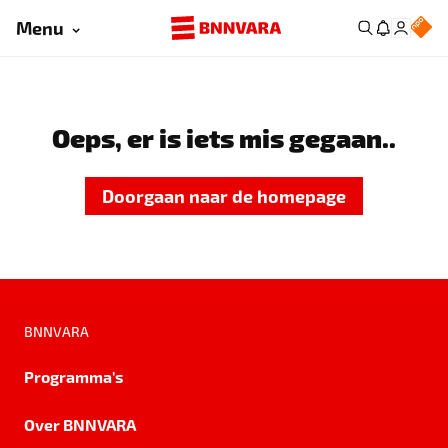
Menu
Oeps, er is iets mis gegaan..
Doorgaan naar de homepage
BNNVARA
Programma's
Over BNNVARA