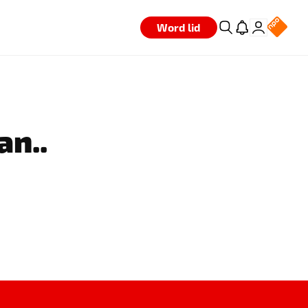
Word lid
an..