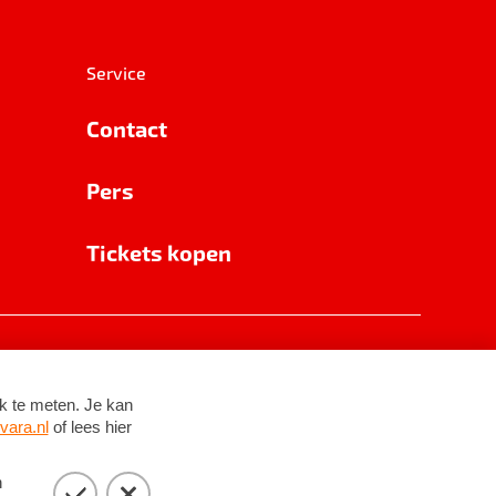
Service
Contact
Pers
Tickets kopen
RSIN 8531 62 402