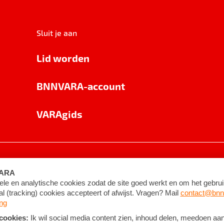
Sluit je aan
Lid worden
BNNVARA-account
VARAgids
voorwaarden
©
2026
BNNVARA