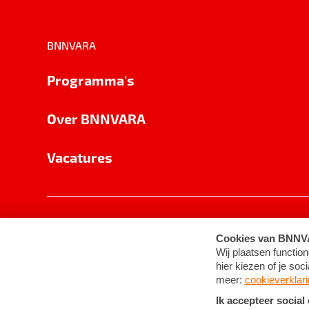
BNNVARA
Programma's
Over BNNVARA
Vacatures
Privacy
Cookie-instellingen
Algemene 