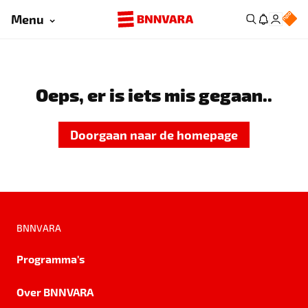
Menu
Oeps, er is iets mis gegaan..
Doorgaan naar de homepage
BNNVARA
Programma's
Over BNNVARA