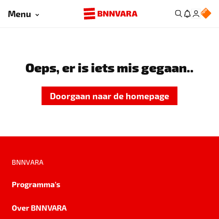
Menu
Oeps, er is iets mis gegaan..
Doorgaan naar de homepage
BNNVARA
Programma's
Over BNNVARA