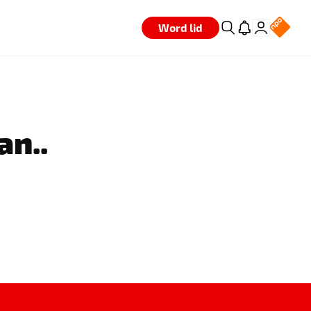
Word lid
an..