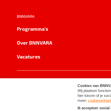
BNNVARA
Programma's
Over BNNVARA
Vacatures
Privacy
Cookie-instellingen
Algemene 