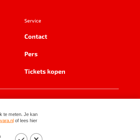
Service
Contact
Pers
Tickets kopen
RSIN 8531 62 402