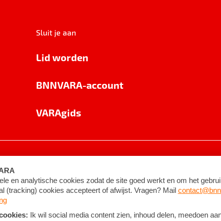
Sluit je aan
Lid worden
BNNVARA-account
VARAgids
voorwaarden
©
2026
BNNVARA