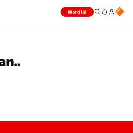
Word lid
an..