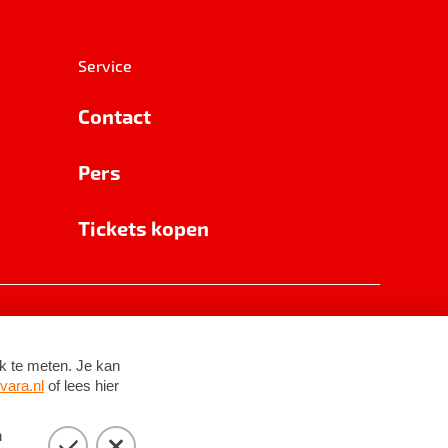
Service
Contact
Pers
Tickets kopen
RSIN 8531 62 402