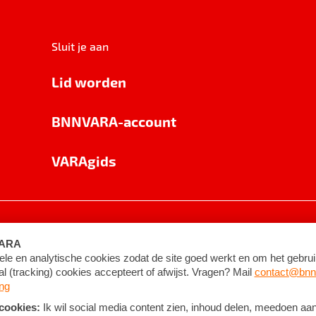
Sluit je aan
Lid worden
BNNVARA-account
VARAgids
voorwaarden
©
2026
BNNVARA