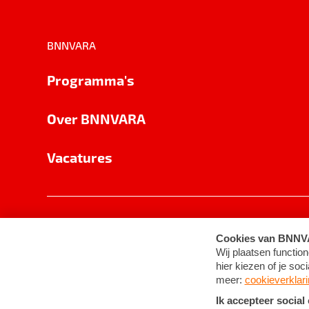
BNNVARA
Programma's
Over BNNVARA
Vacatures
Privacy
Cookie-instellingen
Algemene 