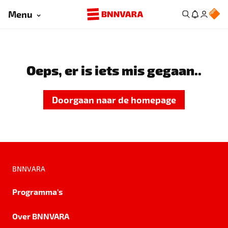
Menu
Oeps, er is iets mis gegaan..
Doorgaan naar de homepage
BNNVARA
Programma's
Over BNNVARA