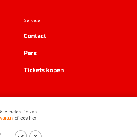
Service
Contact
Pers
Tickets kopen
RSIN 8531 62 402