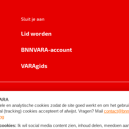
Sluit je aan
Lid worden
BNNVARA-account
VARAgids
voorwaarden
©
2026
BNNVARA