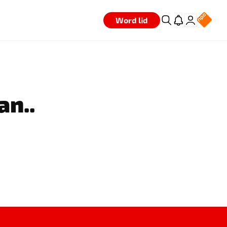
Word lid
an..