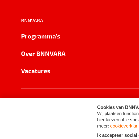
BNNVARA
Programma's
Over BNNVARA
Vacatures
Privacy
Cookie-instellingen
Algemene 