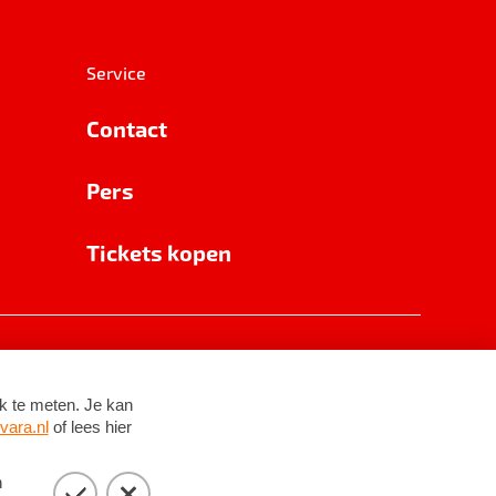
Service
Contact
Pers
Tickets kopen
RSIN 8531 62 402