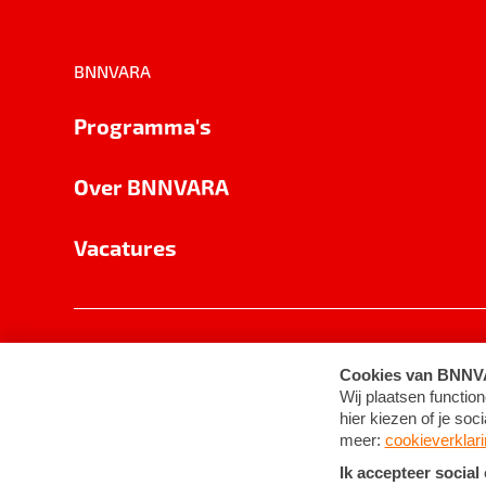
BNNVARA
Programma's
Over BNNVARA
Vacatures
Privacy
Cookie-instellingen
Algemene 