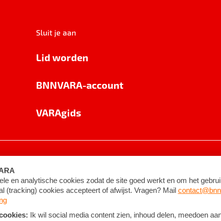
Sluit je aan
Lid worden
BNNVARA-account
VARAgids
voorwaarden
©
2026
BNNVARA