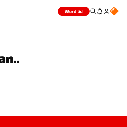
Word lid
an..