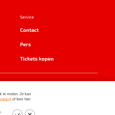
Service
Contact
Pers
Tickets kopen
RSIN 8531 62 402