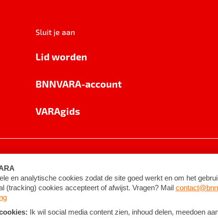
Sluit je aan
Lid worden
BNNVARA-account
VARAgids
voorwaarden
©
2026
BNNVARA