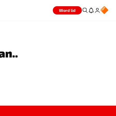
Word lid
an..