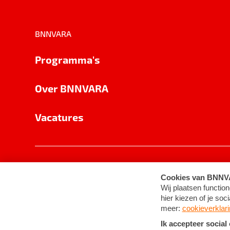
BNNVARA
Programma's
Over BNNVARA
Vacatures
Privacy
Cookie-instellingen
Algemene 